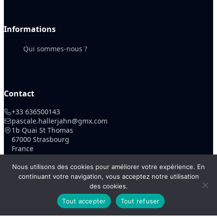
Informations
Qui sommes-nous ?
Contact
+33 636500143
pascale.hallerjahn@gmx.com
1b Quai St Thomas
67000 Strasbourg
France
Nous utilisons des cookies pour améliorer votre expérience. En
continuant votre navigation, vous acceptez notre utilisation
des cookies.
© 2026 supervision pastorale fpec. Tous droits réservés.
Tout accepter
Tout refuser
Mentions
Politique de
Gestion des
|
Login
légales
confidentialité
cookies